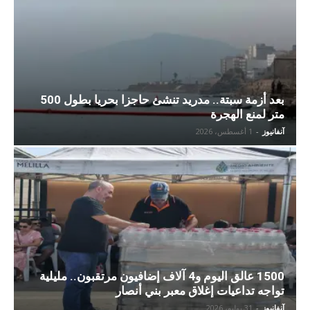
بعد أزمة سبتة.. مدريد تنشئ حاجزا بحريا بطول 500
متر لمنع الهجرة
آنفانيوز
-
1 أغسطس، 2026
1500 عالق اليوم و4 آلاف إضافيون مرتقبون.. مليلية
تواجه تداعيات إغلاق معبر بني أنصار
آنفانيوز
-
31 يوليو، 2026