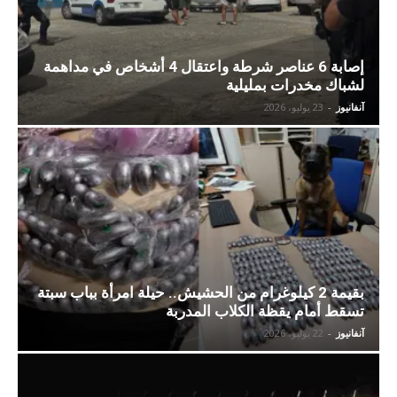
إصابة 6 عناصر شرطة واعتقال 4 أشخاص في مداهمة
لشباك مخدرات بمليلية
آنفانيوز
-
23 يوليو، 2026
بقيمة 2 كيلوغرام من الحشيش.. حيلة امرأة بباب سبتة
تسقط أمام يقظة الكلاب المدربة
آنفانيوز
-
22 يوليو، 2026