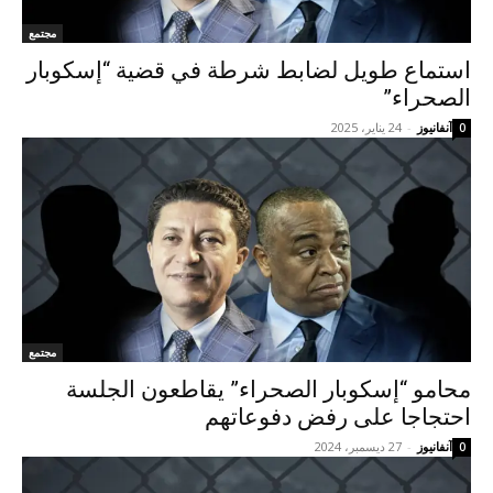
مجتمع
استماع طويل لضابط شرطة في قضية “إسكوبار
الصحراء”
آنفانيوز
-
24 يناير، 2025
0
مجتمع
محامو “إسكوبار الصحراء” يقاطعون الجلسة
احتجاجا على رفض دفوعاتهم
آنفانيوز
-
27 ديسمبر، 2024
0