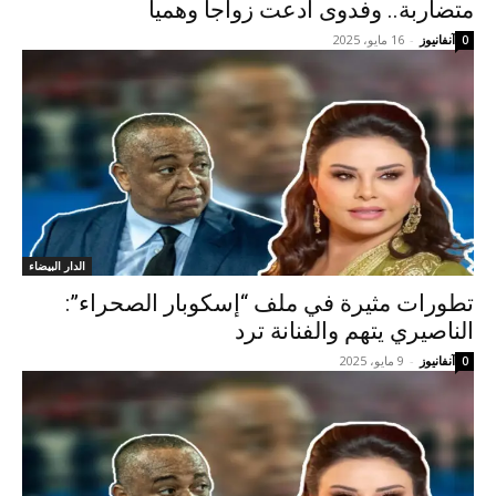
متضاربة.. وفدوى ادعت زواجا وهميا
آنفانيوز
-
16 مايو، 2025
0
الدار البيضاء
تطورات مثيرة في ملف “إسكوبار الصحراء”:
الناصيري يتهم والفنانة ترد
آنفانيوز
-
9 مايو، 2025
0