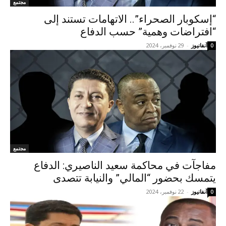
مجتمع
“إسكوبار الصحراء”.. الاتهامات تستند إلى
“افتراضات وهمية” حسب الدفاع
آنفانيوز
-
29 نوفمبر، 2024
0
مجتمع
مفاجآت في محاكمة سعيد الناصيري: الدفاع
يتمسك بحضور “المالي” والنيابة تتصدى
آنفانيوز
-
22 نوفمبر، 2024
0