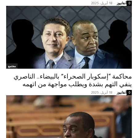
آنفانيوز
-
18 أبريل، 2025
0
مجتمع
محاكمة “إسكوبار الصحراء” بالبيضاء.. الناصري
ينفي التهم بشدة ويطلب مواجهة من اتهمه
آنفانيوز
-
18 أبريل، 2025
0