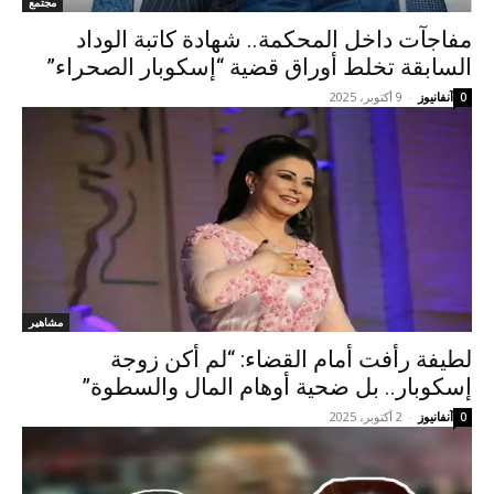
مجتمع
مفاجآت داخل المحكمة.. شهادة كاتبة الوداد
السابقة تخلط أوراق قضية “إسكوبار الصحراء”
آنفانيوز
-
9 أكتوبر، 2025
0
مشاهير
لطيفة رأفت أمام القضاء: “لم أكن زوجة
إسكوبار.. بل ضحية أوهام المال والسطوة”
آنفانيوز
-
2 أكتوبر، 2025
0