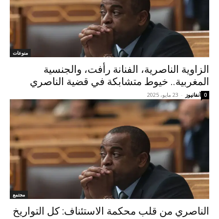
منوعات
الزاوية الناصرية، الفنانة رأفت، والجنسية
المغربية.. خيوط متشابكة في قضية الناصري
آنفانيوز
-
23 مايو، 2025
0
مجتمع
الناصري من قلب محكمة الاستئناف: كل التواريخ