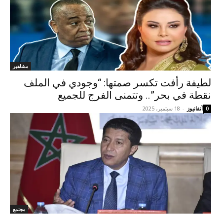
مشاهير
لطيفة رأفت تكسر صمتها: “وجودي في الملف
نقطة في بحر”.. وتتمنى الفرج للجميع
آنفانيوز
-
18 سبتمبر، 2025
0
مجتمع