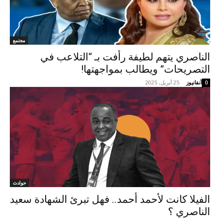
مجتمع
الناصري يتهم لطيفة رأفت بـ “التلاعب في
التصريحات” ويطالب بمواجهتها!
آنفانيوز
-
25 أبريل، 2025
0
حوادث
الفيلا كانت لأحمد أحمد.. فهل تبرئ الشهادة سعيد
الناصري ؟