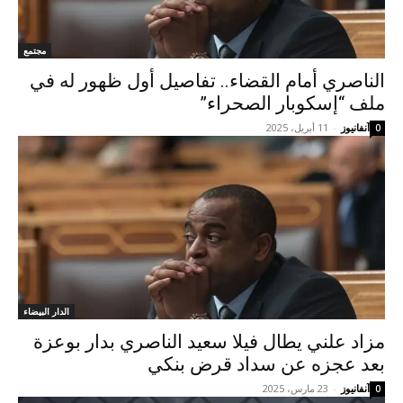
مجتمع
الناصري أمام القضاء.. تفاصيل أول ظهور له في
ملف “إسكوبار الصحراء”
آنفانيوز
-
11 أبريل، 2025
0
الدار البيضاء
مزاد علني يطال فيلا سعيد الناصري بدار بوعزة
بعد عجزه عن سداد قرض بنكي
آنفانيوز
-
23 مارس، 2025
0