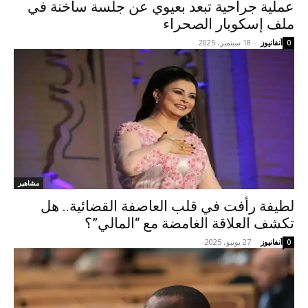
عملية جراحية تبعد بعيوي عن جلسة ساخنة في
ملف إسكوبار الصحراء
آنفانيوز
-
18 سبتمبر، 2025
0
مشاهير
لطيفة رأفت في قلب العاصفة القضائية.. هل
تكشف العلاقة الغامضة مع “المالي”؟
آنفانيوز
-
27 يونيو، 2025
0