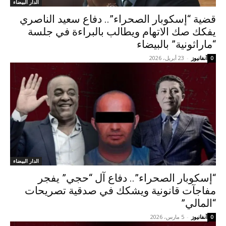
الدار البيضاء
قضية “إسكوبار الصحراء”.. دفاع سعيد الناصري
يفكك صك الاتهام ويطالب بالبراءة في جلسة
“ماراثونية” بالبيضاء
آنفانيوز
-
23 أبريل، 2026
0
الدار البيضاء
“إسكوبار الصحراء”.. دفاع آل “حجي” يفجر
مفاجآت قانونية ويشكك في صدقية تصريحات
“المالي”
آنفانيوز
-
5 مارس، 2026
0