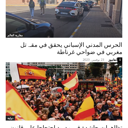
مغاربة العالم
الحرس المدني الإسباني يحقق في مقـ. تل
مغربي في ضواحي غرناطة
آنفانيوز
-
23 نوفمبر، 2023
0
دولية
تظاهرات حاشدة في مدريد احتجاجا على قانون