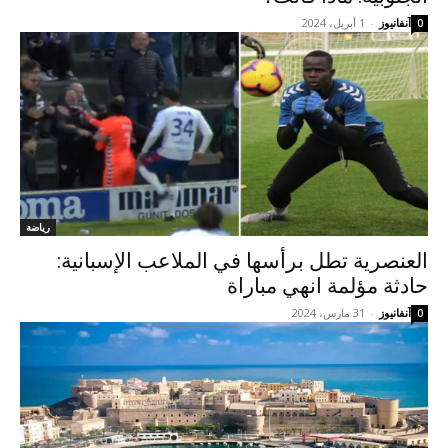
آنفانيوز
-
1 أبريل، 2024
0
رياضة
العنصرية تطل برأسها في الملاعب الإسبانية:
حادثة مؤلمة انهي مباراة
آنفانيوز
-
31 مارس، 2024
0