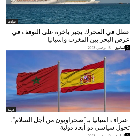
حوادث
عطل في المحرك يجبر باخرة على التوقف في
عرض البحر بين المغرب واسبانيا
آنفانيوز
-
13 نوفمبر، 2023
0
دولية
اعتراف اسبانيا بـ “صحراويون من أجل السلام”:
تحول سياسي ذو أبعاد دولية
آنفانيوز
-
12 نوفمبر، 2023
0