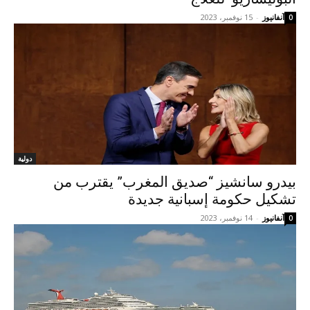
آنفانيوز
-
15 نوفمبر، 2023
0
دولية
بيدرو سانشيز “صديق المغرب” يقترب من
تشكيل حكومة إسبانية جديدة
آنفانيوز
-
14 نوفمبر، 2023
0