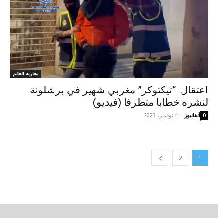
مغاربة العالم
اعتقال “تيكتوكر” مغربي شهير في برشلونة
لنشره خطابا متطرفا (فيديو)
آنفانيوز
-
4 نوفمبر، 2023
0
2
1