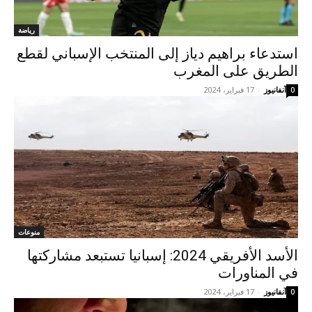
رياضة
استدعاء براهيم دياز إلى المنتخب الإسباني لقطع
الطريق على المغرب
آنفانيوز
-
17 فبراير، 2024
0
منوعات
الأسد الأفريقي 2024: إسبانيا تستبعد مشاركتها
في المناورات
آنفانيوز
-
17 فبراير، 2024
0