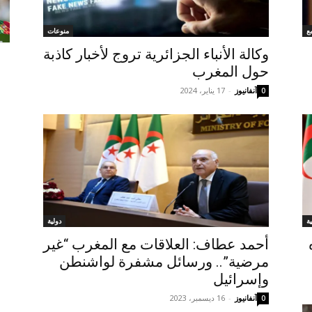
ع
منوعات
وكالة الأنباء الجزائرية تروج لأخبار كاذبة
حول المغرب
آنفانيوز
-
17 يناير، 2024
0
ية
دولية
أحمد عطاف: العلاقات مع المغرب “غير
مرضية”.. ورسائل مشفرة لواشنطن
وإسرائيل
آنفانيوز
-
16 ديسمبر، 2023
0