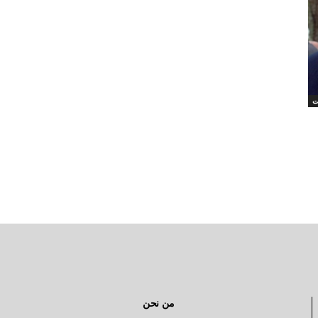
ت
من نحن