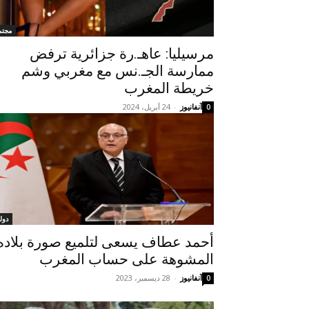
مجتم
مرسيليا: عاهـ.رة جزائرية ترفض
ممارسة الجـ.نس مع مغربي وشم
خريطة المغرب
آنفانيوز
-
24 أبريل، 2024
0
دول
أحمد عطاف يسعى لتلميع صورة بلاده
المشوهة على حساب المغرب
آنفانيوز
-
28 ديسمبر، 2023
0