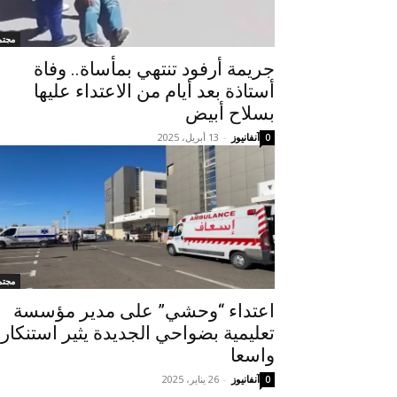
مجتم
جريمة أرفود تنتهي بمأساة.. وفاة
أستاذة بعد أيام من الاعتداء عليها
بسلاح أبيض
آنفانيوز
-
13 أبريل، 2025
0
مجتم
اعتداء “وحشي” على مدير مؤسسة
تعليمية بضواحي الجديدة يثير استنكارا
واسعا
آنفانيوز
-
26 يناير، 2025
0