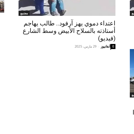
ع
مجتمع
اعتداء دموي يهز آرفود.. طالب يهاجم
أستاذته بالسلاح الأبيض وسط الشارع
(فيديو)
آنفانيوز
-
29 مارس، 2025
0
ع