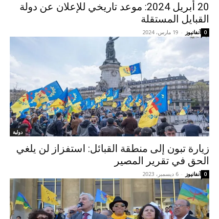
20 أبريل 2024: موعد تاريخي للإعلان عن دولة
القبايل المستقلة
آنفانيوز
-
19 مارس، 2024
0
دولية
زيارة تبون إلى منطقة القبائل: استفزاز لن يلغي
الحق في تقرير المصير
آنفانيوز
-
6 ديسمبر، 2023
0