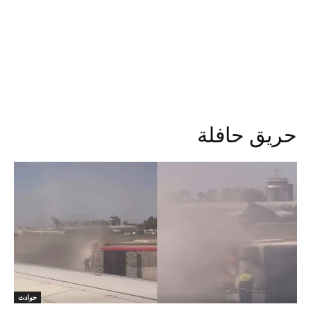
حريق حافلة
حوادث