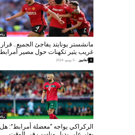
رياض
مانشستر يونايتد يفاجئ الجميع.. قرار
غريب يثير تكهنات حول مصير أمرابط
آنفانيوز
-
6 يونيو، 2024
0
رياض
الركراكي يواجه “معضلة أمرابط”: هل
يعثر على بديل مناسب في الوقت