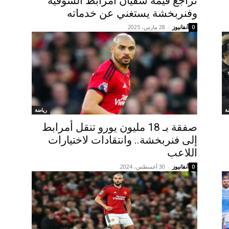
تراجع قيمة سفيان أمرابط السوقية
وفنربخشة يستغني عن خدماته
آنفانيوز
-
28 مارس، 2025
0
ة
رياضة
صفقة بـ 18 مليون يورو تنقل أمرابط
إلى فنربخشة.. وانتقادات لاختيارات
اللاعب
آنفانيوز
-
30 أغسطس، 2024
0