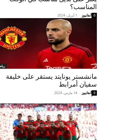
المناسب؟
آنفانيوز
-
1 أبريل، 2024
0
رياض
مانشستر يونايتد يستقر على خليفة
سفيان أمرابط
آنفانيوز
-
14 مارس، 2024
0