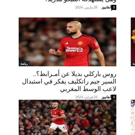
آنفانيوز
-
28 مارس، 2024
0
ة
رياضة
روس باركلي بديلا عن أمـرابط؟..
السير جيم راتكليف يفكر في استبدال
لاعب الوسط المغربي
آنفانيوز
-
26 فبراير، 2024
0