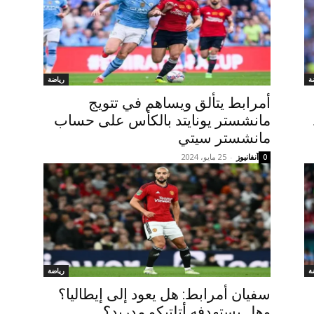
ة
رياضة
أمرابط يتألق ويساهم في تتويج
مانشستر يونايتد بالكأس على حساب
مانشستر سيتي
آنفانيوز
-
25 مايو، 2024
0
ة
رياضة
سفيان أمرابط: هل يعود إلى إيطاليا؟
وهل يستهدفه أتلتيكو مدريد؟