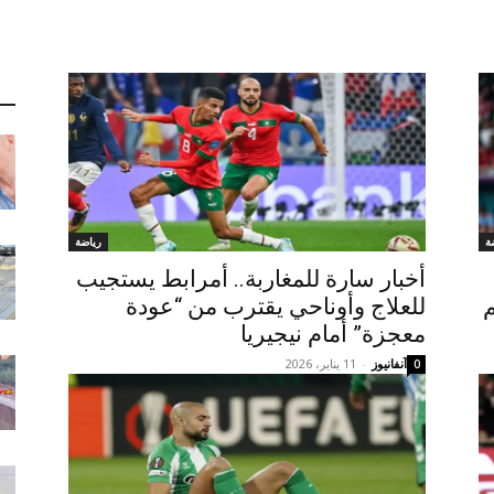
ة
رياضة
أخبار سارة للمغاربة.. أمرابط يستجيب
للعلاج وأوناحي يقترب من “عودة
معجزة” أمام نيجيريا
آنفانيوز
-
11 يناير، 2026
0