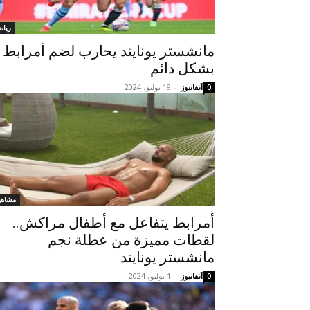
رياض
مانشستر يونايتد يحارب لضم أمرابط
بشكل دائم
آنفانيوز
-
19 يوليو، 2024
0
مشاهي
أمرابط يتفاعل مع أطفال مراكش..
لقطات مميزة من عطلة نجم
مانشستر يونايتد
آنفانيوز
-
1 يوليو، 2024
0