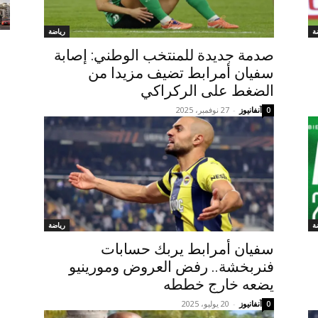
ة
رياضة
صدمة جديدة للمنتخب الوطني: إصابة
سفيان أمرابط تضيف مزيدا من
الضغط على الركراكي
آنفانيوز
-
27 نوفمبر، 2025
0
ة
رياضة
سفيان أمرابط يربك حسابات
فنربخشة.. رفض العروض ومورينيو
يضعه خارج خططه
آنفانيوز
-
20 يوليو، 2025
0