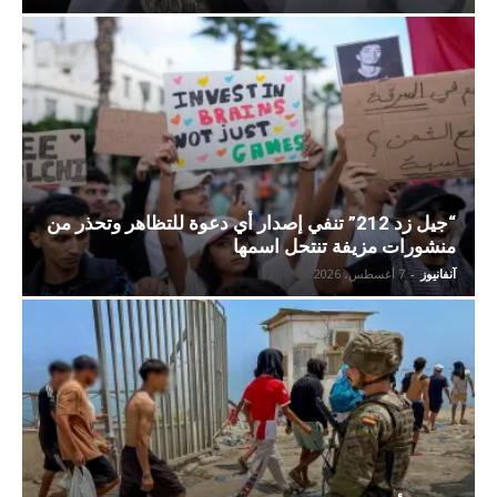
“جيل زد 212” تنفي إصدار أي دعوة للتظاهر وتحذر من
منشورات مزيفة تنتحل اسمها
آنفانيوز
-
7 أغسطس، 2026