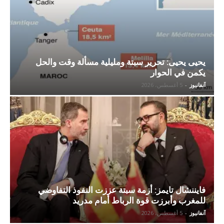
يحيى يحيى: تحرير سبتة ومليلية مسألة وقت والحل
يكمن في الحوار
آنفانيوز
-
5 أغسطس، 2026
فايننشال تايمز: أزمة سبتة عززت النفوذ التفاوضي
للمغرب وأبرزت قوة الرباط أمام مدريد
آنفانيوز
-
5 أغسطس، 2026