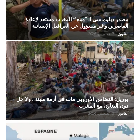
مصدر دبلوماسي لـ “ومع”: المغرب مستعد لإعادة
القاصرين وغير مسؤول عن العراقيل الإسبانية
آنفانيوز
-
7 أغسطس، 2026
بوريل: التضامن الأوروبي مات في أزمة سبتة.. ولا حل
دون التعاون مع المغرب
آنفانيوز
-
5 أغسطس، 2026