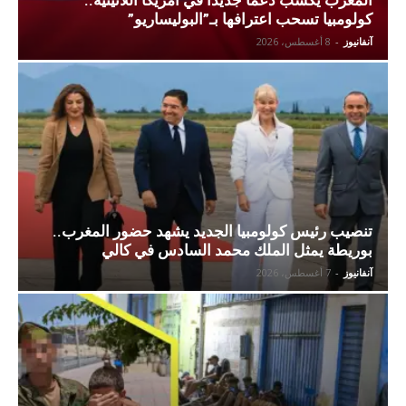
كولومبيا تسحب اعترافها بـ”البوليساريو”
آنفانيوز
-
8 أغسطس، 2026
تنصيب رئيس كولومبيا الجديد يشهد حضور المغرب..
بوريطة يمثل الملك محمد السادس في كالي
آنفانيوز
-
7 أغسطس، 2026