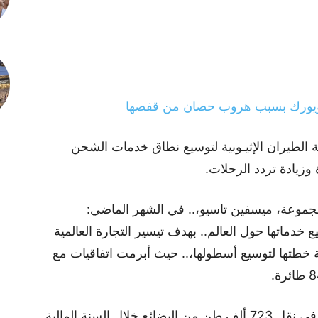
 نيويورك بسبب هروب حصان من قفصها
الطيران الإثيـوبية لتوسيع نطاق خدمات الشحن
زيادة تردد الرحلات.
جموعة، ميسفين تاسيو،.. في الشهر الماضي:
خدماتها حول العالم.. بهدف تيسير التجارة العالمية
خطتها لتوسيع أسطولها،.. حيث أبرمت اتفاقيات مع
حققت الخطوط الجوية الإثيوبية نجاحا كبيرا في نقل 723 ألف طن من البضائع خلال السنة المالية