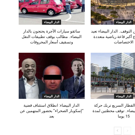
الدار البيضاء
الدار البيضاء
التوقف.. الدار البيضاء تعيد
سائقو سيارات الأجرة يحتجون بالدار
 أكبر قاعة رياضية متعددة
البيضاء.. مطالب بوقف تطبيقات النقل
الاختصاصات
وتسقيف أسعار المحروقات
الدار البيضاء
الدار البيضاء
لقطار السريع تربك حركة
الدار البيضاء: انطلاق استئناف قضية
بيضاء.. توقف محطتين لمدة
“إسكوبار الصحراء” بحضور المتهمين عن
15 يوما
بعد