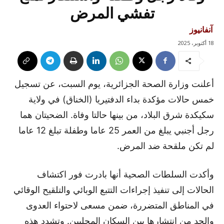
تفشي المرض
آنفانيوز
18 أكتوبر، 2025
أعلنت وزارة الصحة الجزائرية، يوم السبت، عن تسجيل
خمس حالات مؤكدة بداء الدفتيريا (الخناق) في ولاية
سكيكدة شرق البلاد، من بينها حالتا وفاة. الضحيتان هما
رجل أجنبي يبلغ من العمر 25 عاما وطفلة تبلغ 12 عاما
لم تكن ملقحة ضد المرض.
وأكدت السلطات الصحية أنها بادرت فور اكتشاف
الحالات إلى تنفيذ إجراءات التتبع الوبائي والتلقيح الوقائي
في المناطق المتضررة، ضمن مسعى لاحتواء العدوى
والحد من انتشارها بين السكان المحليين. وتشدد هذه