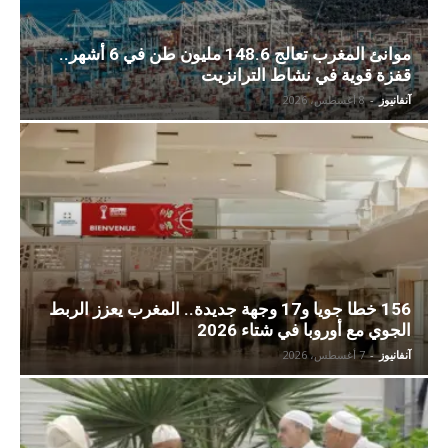
موانئ المغرب تعالج 148.6 مليون طن في 6 أشهر..
قفزة قوية في نشاط الترانزيت
آنفانيوز
-
8 أغسطس، 2026
156 خطا جويا و17 وجهة جديدة.. المغرب يعزز الربط
الجوي مع أوروبا في شتاء 2026
آنفانيوز
-
7 أغسطس، 2026