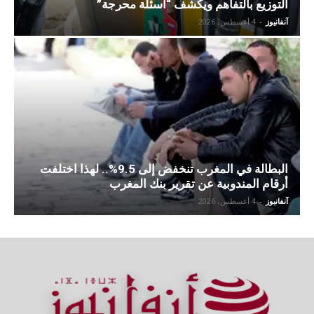
التوزيع بالتفاهم ويكشف “أسئلة محرجة”
آنفانيوز
-
4 أغسطس، 2026
البطالة في المغرب تنخفض إلى 9.5%.. لهذا اختلفت
أرقام المندوبية عن تقرير بنك المغرب
آنفانيوز
-
4 أغسطس، 2026