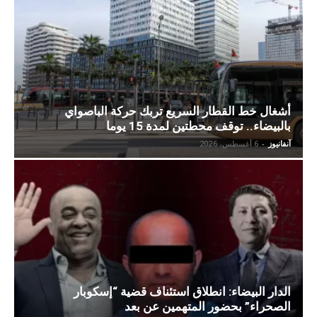
أشغال خط القطار السريع تربك حركة الباصواي
بالبيضاء.. توقف محطتين لمدة 15 يوما
آنفانيوز
-
6 أغسطس، 2026
الدار البيضاء: انطلاق استئناف قضية “إسكوبار
الصحراء” بحضور المتهمين عن بعد