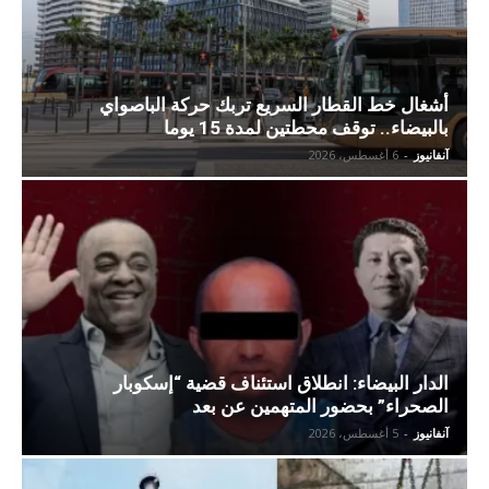
أشغال خط القطار السريع تربك حركة الباصواي
بالبيضاء.. توقف محطتين لمدة 15 يوما
آنفانيوز
-
6 أغسطس، 2026
الدار البيضاء: انطلاق استئناف قضية “إسكوبار
الصحراء” بحضور المتهمين عن بعد
آنفانيوز
-
5 أغسطس، 2026