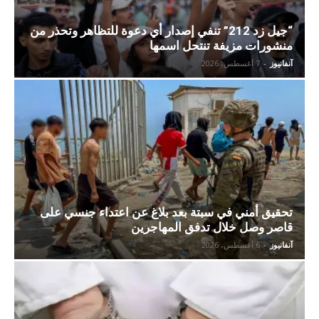
“جيل زد 212” تنفي إصدار أي دعوة للتظاهر وتحذر من
منشورات مزيفة تنتحل اسمها
آنفانيوز
-
7 أغسطس، 2026
تحقيق أمني في سبتة بعد بلاغ عن اعتداء جنسي على
قاصر وصل خلال تدفق المهاجرين
آنفانيوز
-
6 أغسطس، 2026