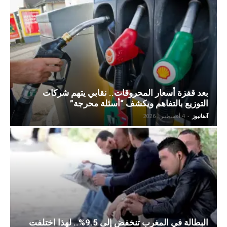
بعد قفزة أسعار المحروقات.. نقابي يتهم شركات
التوزيع بالتفاهم ويكشف “أسئلة محرجة”
آنفانيوز
-
4 أغسطس، 2026
البطالة في المغرب تنخفض إلى 9.5%.. لهذا اختلفت