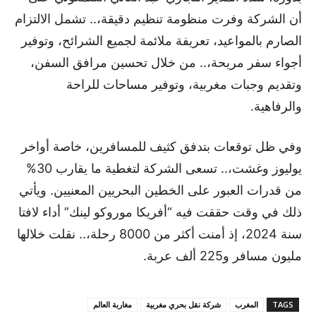
أن الشركة وفرت منظومة تنظيم دقيقة،.. تشمل الالتزام
الصارم بالمواعيد، تعريفة ملائمة لجميع الشرائح، وتوفير
أجواء سفر مريحة،.. من خلال تحسين مرافق السفن،
وتقديم وجبات مغربية، وتوفير مساحات للراحة
والرفاهية.
وفي ظل توقعات بتدفق كثيف للمسافرين، خاصة أواخر
يوليوز وغشت،.. تسعى الشركة لتغطية ما يقارب 30%
من قدرات العبور على الخطين البحريين المعنيين. ويأتي
ذلك في وقت حققت فيه “أفريكا موروكو لينك” أداء لافتا
سنة 2024، إذ أمنت أكثر من 8000 رحلة،.. نقلت خلالها
مليون مسافر و225 ألف عربة.
TAGS
المغرب
شركة نقل بحري مغربية
مغاربة العالم