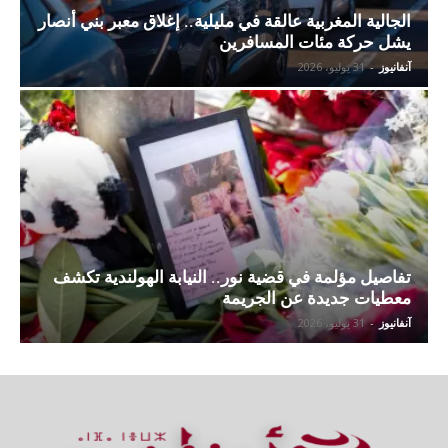
الجالية المغربية عالقة في مليلية.. إغلاق معبر بني أنصار
يشل حركة مئات المسافرين
آنفانيوز
-
31 يوليو، 2026
تفاصيل مؤلمة في قضية نور.. النيابة الهولندية تكشف
معطيات جديدة عن الجريمة
آنفانيوز
-
31 يوليو، 2026