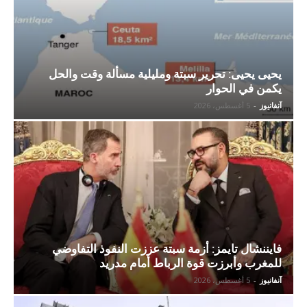
يحيى يحيى: تحرير سبتة ومليلية مسألة وقت والحل
يكمن في الحوار
آنفانيوز
-
5 أغسطس، 2026
فايننشال تايمز: أزمة سبتة عززت النفوذ التفاوضي
للمغرب وأبرزت قوة الرباط أمام مدريد
آنفانيوز
-
5 أغسطس، 2026