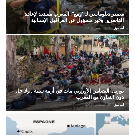
مصدر دبلوماسي لـ “ومع”: المغرب مستعد لإعادة
القاصرين وغير مسؤول عن العراقيل الإسبانية
آنفانيوز
-
7 أغسطس، 2026
بوريل: التضامن الأوروبي مات في أزمة سبتة.. ولا حل
دون التعاون مع المغرب
آنفانيوز
-
5 أغسطس، 2026