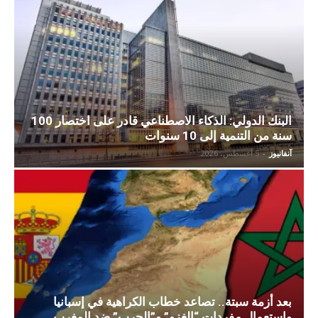
البنك الدولي: الذكاء الاصطناعي قادر على اختصار 100
سنة من التنمية إلى 10 سنوات
آنفانيوز
-
5 أغسطس، 2026
بعد أزمة سبتة.. تصاعد خطاب الكراهية في إسبانيا
واستعمال مفردات “الغزو” و”الحرب” ضد المغرب