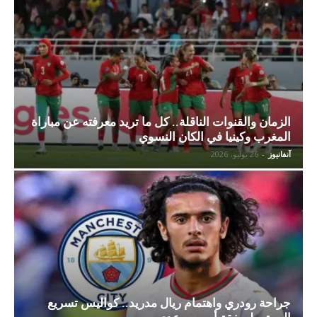
الزمان والقنوات الناقلة.. كل ما تريد معرفته عن مباراة
المغرب وكينيا في الكان النسوي
آنفانيوز
-
26 يوليو، 2026
جراحة رودري واهتمام ريال مدريد.. كواليس تسريع