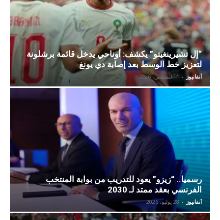
“إل تشيرينغيتو” يكشف: أوناحي يدخل قائمة برشلونة
لتعزيز خط الوسط بعد إصابة دي يونغ
آنفانيوز
-
1 أغسطس، 2026
رسميا.. “زيزو” يعود للتدريب من بوابة المنتخب
الفرنسي بعقد ممتد لـ 2030
آنفانيوز
-
28 يوليو، 2026