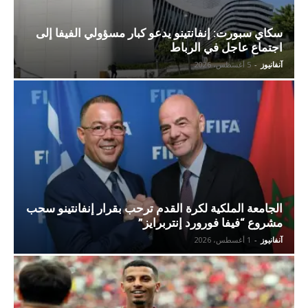
سكاي سبورت: إنفانتينو يدعو كبار مسؤولي الفيفا إلى
اجتماع عاجل في الرباط
آنفانيوز
-
5 أغسطس، 2026
الجامعة الملكية لكرة القدم ترحب بقرار إنفانتينو سحب
مشروع “فيفا فورورد إنتربرايز”
آنفانيوز
-
1 أغسطس، 2026