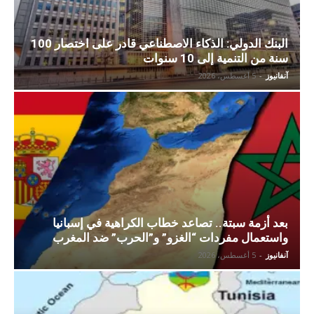
البنك الدولي: الذكاء الاصطناعي قادر على اختصار 100
سنة من التنمية إلى 10 سنوات
آنفانيوز
-
5 أغسطس، 2026
بعد أزمة سبتة.. تصاعد خطاب الكراهية في إسبانيا
واستعمال مفردات “الغزو” و”الحرب” ضد المغرب
آنفانيوز
-
5 أغسطس، 2026