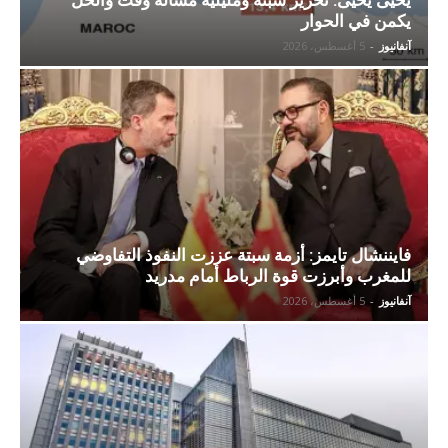
يحيى يحيى: تحرير سبتة ومليلية مسألة وقت والحل
يكمن في الحوار
آنفانيوز
-
5 أغسطس، 2026
فايننشال تايمز: أزمة سبتة عززت النفوذ التفاوضي
للمغرب وأبرزت قوة الرباط أمام مدريد
آنفانيوز
-
5 أغسطس، 2026