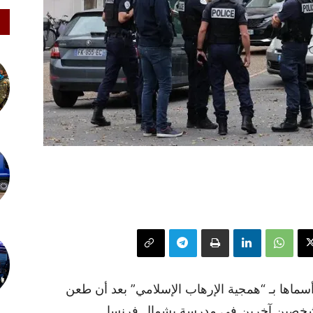
سماها بـ “همجية الإرهاب الإسلامي” بعد أن طعن
خصين آخرين في مدرسة بشمال فرنسا.