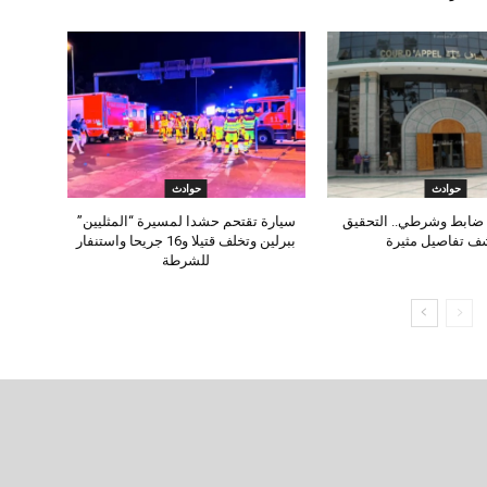
حوادث
حوادث
ضابط وشرطي.. التحقيق
سيارة تقتحم حشدا لمسيرة “المثليين”
ف تفاصيل مثيرة
ببرلين وتخلف قتيلا و16 جريحا واستنفار
للشرطة