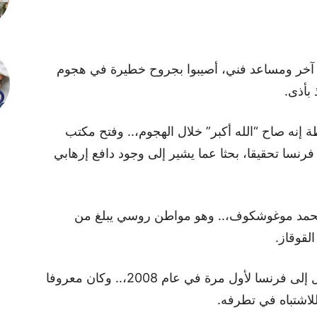
آخر ومساعد فني، أصيبوا بجروح خطيرة في هجوم
بأذى.
إنه صاح “الله أكبر” خلال الهجوم،.. وفتح مكتب
رنسا تحقيقا، بحثا عما يشير إلى وجود دافع إرهابي
حمد موغوشكوف،.. وهو مواطن روسي يبلغ من
وقالت المصادر نفسها إن موغوشكوف وصل إلى فرنسا لأول مرة في عام 2008،.. وكان معروفا