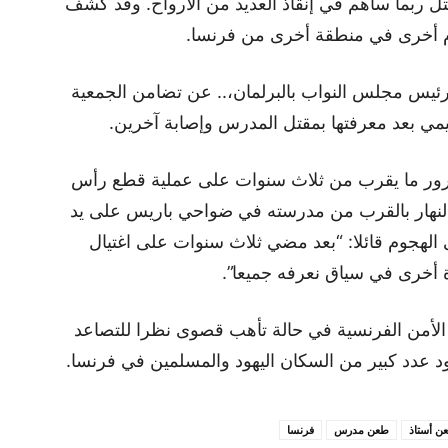
ل ربما ساهم في إنقاذ العديد من الأرواح. وقد كشف
 أخرى في منطقة أخرى من فرنسا.
رئيس مجلس النواب بالبرلمان،.. عن تضامن الجمعية
يمي بعد معرفتها بمقتل المدرس وإصابة آخرين.
 مرور ما يقرب من ثلاث سنوات على عملية قطع رأس
يل باتي في عام 2020 بوضح النهار بالقرب من مدرسته في ضواحي باريس على يد
هجوم قائلا: “بعد مضي ثلاث سنوات على اغتيال
أخرى في سياق نعرفه جميعا”.
الأمن الفرنسية في حالة تأهب قصوى نظرا للتصاعد
د عدد كبير من السكان اليهود والمسلمين في فرنسا.
ن أستاذ
طعن مدرس
فرنسا