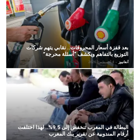
بعد قفزة أسعار المحروقات.. نقابي يتهم شركات
التوزيع بالتفاهم ويكشف “أسئلة محرجة”
آنفانيوز
-
4 أغسطس، 2026
البطالة في المغرب تنخفض إلى 9.5%.. لهذا اختلفت
أرقام المندوبية عن تقرير بنك المغرب