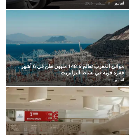
آنفانيوز
-
8 أغسطس، 2026
موانئ المغرب تعالج 148.6 مليون طن في 6 أشهر..
قفزة قوية في نشاط الترانزيت
آنفانيوز
-
8 أغسطس، 2026