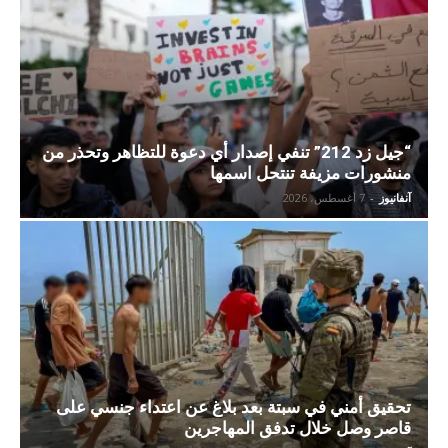
“جيل زد 212” تنفي إصدار أي دعوة للتظاهر وتحذر من
منشورات مزيفة تنتحل اسمها
آنفانيوز
-
7 أغسطس، 2026
تحقيق أمني في سبتة بعد بلاغ عن اعتداء جنسي على
قاصر وصل خلال تدفق المهاجرين