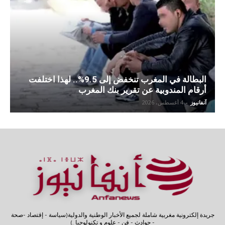
البطالة في المغرب تنخفض إلى 9.5%.. لهذا اختلفت
أرقام المندوبية عن تقرير بنك المغرب
آنفانيوز
-
4 أغسطس، 2026
جريدة إلكترونية مغربية شاملة لجميع الأخبار الوطنية والدولية(سياسة - إقتصاد -صحة
- حوادث - فن - علوم و تكنولوجيا .)