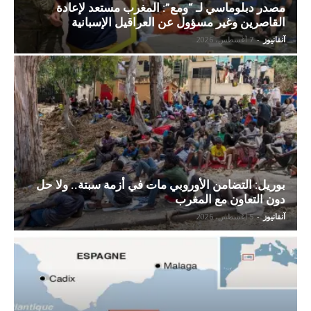
مصدر دبلوماسي لـ “ومع”: المغرب مستعد لإعادة
القاصرين وغير مسؤول عن العراقيل الإسبانية
آنفانيوز
-
7 أغسطس، 2026
بوريل: التضامن الأوروبي مات في أزمة سبتة.. ولا حل
دون التعاون مع المغرب
آنفانيوز
-
5 أغسطس، 2026