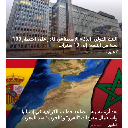
البنك الدولي: الذكاء الاصطناعي قادر على اختصار 100
سنة من التنمية إلى 10 سنوات
آنفانيوز
-
5 أغسطس، 2026
بعد أزمة سبتة.. تصاعد خطاب الكراهية في إسبانيا
واستعمال مفردات “الغزو” و”الحرب” ضد المغرب
آنفانيوز
-
5 أغسطس، 2026