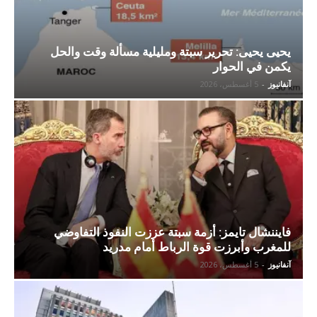
يحيى يحيى: تحرير سبتة ومليلية مسألة وقت والحل
يكمن في الحوار
آنفانيوز
-
5 أغسطس، 2026
فايننشال تايمز: أزمة سبتة عززت النفوذ التفاوضي
للمغرب وأبرزت قوة الرباط أمام مدريد
آنفانيوز
-
5 أغسطس، 2026