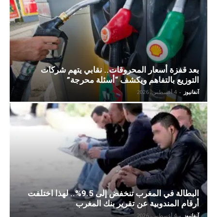
بعد قفزة أسعار المحروقات.. نقابي يتهم شركات
التوزيع بالتفاهم ويكشف “أسئلة محرجة”
آنفانيوز
-
4 أغسطس، 2026
البطالة في المغرب تنخفض إلى 9.5%.. لهذا اختلفت
أرقام المندوبية عن تقرير بنك المغرب
آنفانيوز
-
4 أغسطس، 2026