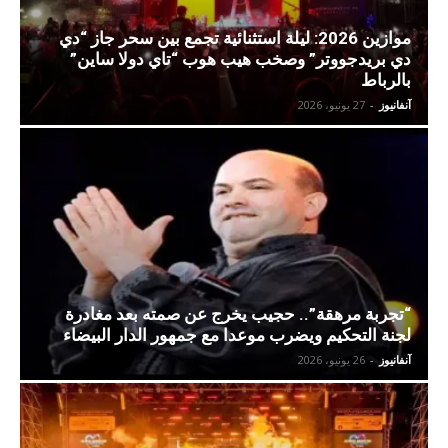
موازين 2026: ليلة استثنائية تجمع بين سحر جاز “دي
دي بريدجووتر” وصخب هيب هوب “تاي دولا ساين”
بالرباط
آنفانيوز
-
27 يونيو، 2026
“تجربة مرهقة”.. حجيب يخرج عن صمته بعد مغادرة
لجنة التحكيم ويضرب موعدا مع جمهور الدار البيضاء
آنفانيوز
-
26 يونيو، 2026