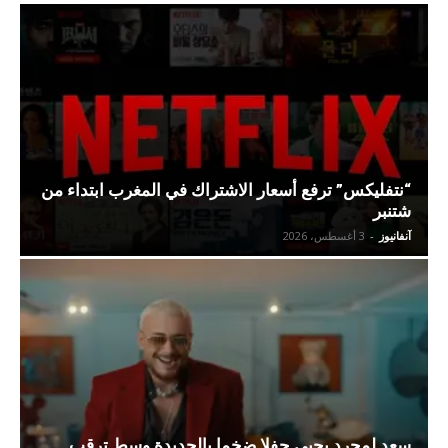
“نتفليكس” ترفع أسعار الاشتراك في المغرب ابتداء من
شتنبر
آنفانيوز
-
3 أغسطس، 2026
سعد لمجرد يحيي حفلا ضخما بالجديدة وسط ترقب