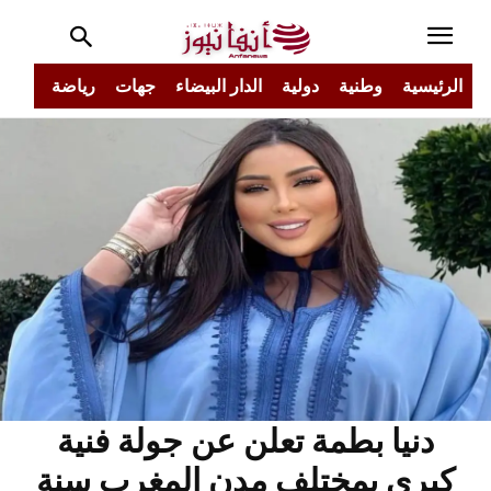
الرئيسية
وطنية
دولية
الدار البيضاء
جهات
رياضة
مجتم
دنيا بطمة تعلن عن جولة فنية
كبرى بمختلف مدن المغرب سنة