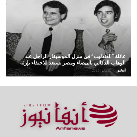
عائلة “العندليب” في منزل الموسيقار الراحل عبد
الوهاب الدكالي بالبيضاء ومصر تستعد للاحتفاء بإرثه
آنفانيوز
-
23 مايو، 2026