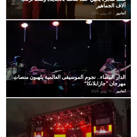
آلاف الجماهير
آنفانيوز
-
23 يوليو، 2026
الدار البيضاء.. نجوم الموسيقى العالمية يلهبون منصات
مهرجان “جازابلانكا”
آنفانيوز
-
11 يوليو، 2026