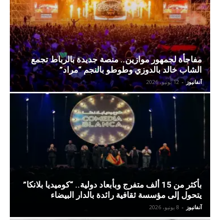
مفاجأة لجمهور موازين.. منصة جديدة بالرباط تجمع
الشاب خالد بالدوزي وطوطو بالنجم “مراد”
آنفانيوز
-
12 يونيو، 2026
بأكثر من 15 ألف متفرج وبأبعاد دولية.. “كوميديا بلانكا”
يتحول إلى مؤسسة ثقافية رائدة بالدار البيضاء
آنفانيوز
-
8 يونيو، 2026