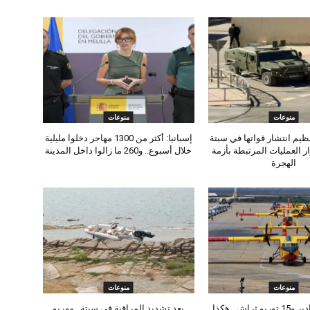
منوعات
منوعات
تنظيم انتشار قواتها في سبتة
إسبانيا: أكثر من 1300 مهاجر دخلوا مليلية
ر العمليات المرتبطة بأزمة
خلال أسبوع.. و260 ما زالوا داخل المدينة
الهجرة
منوعات
منوعات
8 طائرات كنادير و15 توربو ثراش.. هكذا
بعد تشديد المراقبة في سبتة.. مهربو