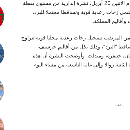
أصدرت المديرية العامة للأرصاد الجوية، اليوم الاثنين 20 أبريل، نشرة إنذارية من مستوى يقظة
 تشمل زخات رعدية قوية وتساقطا محتملا للبرد،
وأقاليم المملكة.
ه من المرتقب تسجيل زخات رعدية محليا قوية تتراوح
لم، مع احتمال تساقط “البرد”، وذلك بكل من أقاليم جرسيف،
مان، خنيفرة، وميدلت. وأوضحت النشرة أن هذه
لثانية زوالا وإلى غاية التاسعة من مساء اليوم
- Ad -