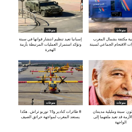
منوعات
منوعات
ية مكثفة بشمال المغرب
إسبانيا تعيد تنظيم انتشار قواتها في سبتة
ت الاقتحام الجماعي لسبتة
وتؤكد استمرار العمليات المرتبطة بأزمة
الهجرة
منوعات
منوعات
ون: سبتة ومليلية مدينتان
8 طائرات كنادير و15 توربو ثراش.. هكذا
لأزمة قد تعيد ملفهما إلى
يستعد المغرب لمواجهة حرائق الصيف
الواجهة