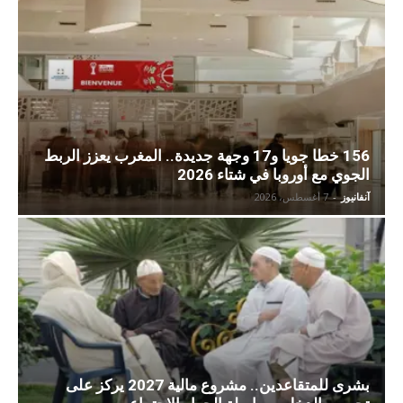
156 خطا جويا و17 وجهة جديدة.. المغرب يعزز الربط
الجوي مع أوروبا في شتاء 2026
آنفانيوز
-
7 أغسطس، 2026
بشرى للمتقاعدين.. مشروع مالية 2027 يركز على