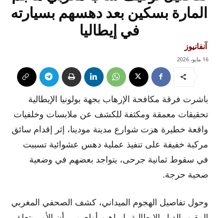
المارة بسكين بعد دهسهم بسيارته
في إيطاليا
آنفانيوز
16 مايو، 2026
باشرت فرقة مكافحة الإرهاب بجهة بولونيا الإيطالية
تحقيقات معمقة ومكثفة للكشف عن ملابسات وخلفيات
واقعة خطيرة هزت شوارع مدينة مودينا، إثر إقدام سائق
مركبة خفيفة على تنفيذ عملية دهس عشوائية تسببت
في سقوط ثمانية جرحى، يتواجد بعضهم في وضعية
صحية حرجة.
وحول تفاصيل الهجوم الميداني، كشف الصحفي المغربي
المقيم بالديار الإيطالية، إبراهيم أولعربي، أن الأمر يتعلق