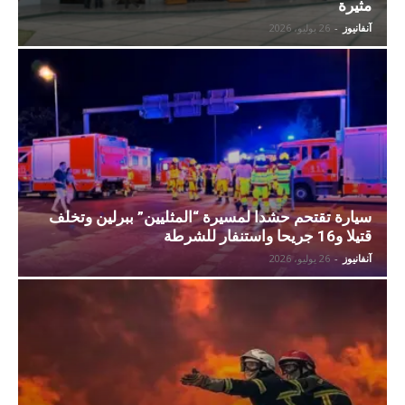
مثيرة
آنفانيوز
-
26 يوليو، 2026
سيارة تقتحم حشدا لمسيرة “المثليين” ببرلين وتخلف
قتيلا و16 جريحا واستنفار للشرطة
آنفانيوز
-
26 يوليو، 2026