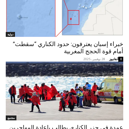
دولية
خبراء إسبان يعترفون: حدود الكناري “سقطت”
أمام قوة الحجج المغربية
آنفانيوز
-
28 نوفمبر، 2025
0
مجتمع
عمدة في جزر الكناري يطالب بإعادة المهاجرين