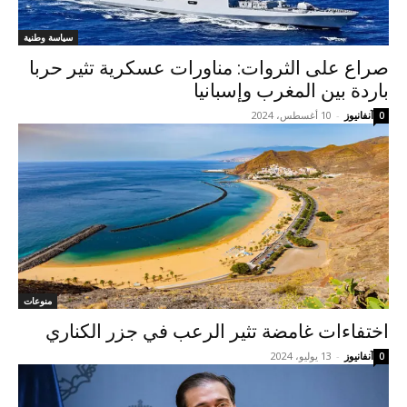
سياسة وطنية
صراع على الثروات: مناورات عسكرية تثير حربا
باردة بين المغرب وإسبانيا
آنفانيوز
-
10 أغسطس، 2024
0
منوعات
اختفاءات غامضة تثير الرعب في جزر الكناري
آنفانيوز
-
13 يوليو، 2024
0