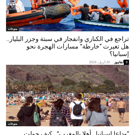
منوعات
تراجع في الكناري وانفجار في سبتة وجزر البليار..
هل تغيرت “خارطة” مسارات الهجرة نحو
إسبانيا؟
آنفانيوز
-
20 أبريل، 2026
0
منوعات
“وداعا إسبانيا.. أهلا بالمغرب”.. كيف حولت