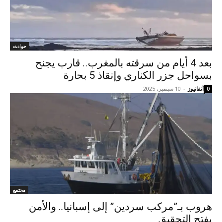
حوادث
بعد 4 أيام من سرقته بالمغرب.. قارب يجنح
بسواحل جزر الكناري وإنقاذ 5 بحارة
آنفانيوز
-
10 سبتمبر، 2025
0
مجتمع
هروب بـ”مركب سردين” إلى إسبانيا.. والأمن
يفتح التحقيق