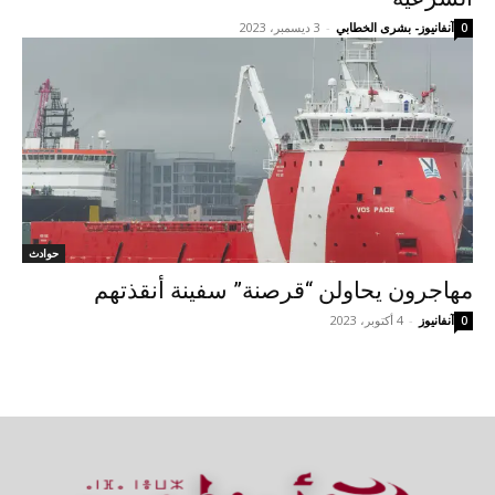
آنفانيوز- بشرى الخطابي
-
3 ديسمبر، 2023
0
حوادث
مهاجرون يحاولن “قرصنة” سفينة أنقذتهم
آنفانيوز
-
4 أكتوبر، 2023
0