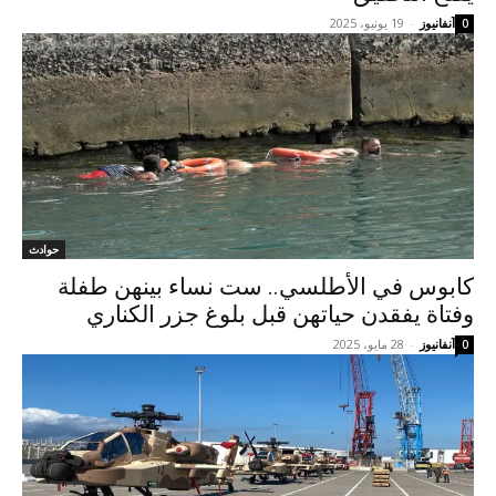
آنفانيوز
-
19 يونيو، 2025
0
حوادث
كابوس في الأطلسي.. ست نساء بينهن طفلة
وفتاة يفقدن حياتهن قبل بلوغ جزر الكناري
آنفانيوز
-
28 مايو، 2025
0