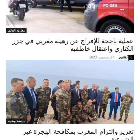
مغاربة العالم
عملية ناجحة للإفراج عن رهينة مغربي في جزر
الكناري واعتقال خاطفيه
آنفانيوز
-
27 ديسمبر، 2023
0
سياسة وطنية
تعزيز والتزام المغرب بمكافحة الهجرة غير
الشرعية