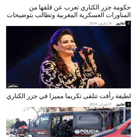
حكومة جزر الكناري تعرب عن قلقها من
المناورات العسكرية المغربية وتطالب بتوضيحات
آنفانيوز
-
26 مارس، 2024
0
مشاهير
لطيفة رأفت تتلقى تكريما مميزا في جزر الكناري
آنفانيوز
-
27 فبراير، 2024
0