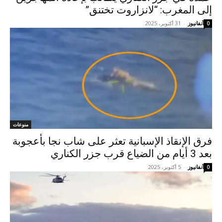
إلى المغرب: “لانزاروت تختنق”
آنفانيوز
-
31 أكتوبر، 2025
0
منوعات
فرق الإنقاذ الإسبانية تعثر على شاب نجا بأعجوبة
بعد 3 أيام من الضياع قرب جزر الكناري
آنفانيوز
-
5 أكتوبر، 2025
0