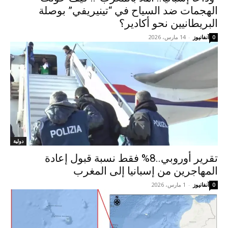
الهجمات ضد السياح في “تينيريفي” بوصلة
البريطانيين نحو أكادير؟
آنفانيوز
-
14 مارس، 2026
0
دولية
تقرير أوروبي..8% فقط نسبة قبول إعادة
المهاجرين من إسبانيا إلى المغرب
آنفانيوز
-
1 مارس، 2026
0