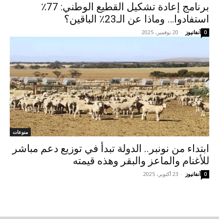
برنامج إعادة تشكيل القطيع الوطني: 77٪
استفادوا… وماذا عن الـ23٪ الباقين؟
آنفانيوز
-
20 نوفمبر، 2025
0
منوعات
ابتداء من نونبر.. الدولة تبدأ في توزيع دعم مباشر
للأغنام والماعز والبقر وهذه قيمته
آنفانيوز
-
23 أكتوبر، 2025
0