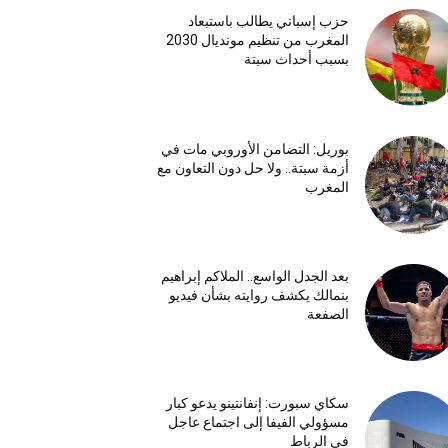
حزب إسباني يطالب باستبعاد
المغرب من تنظيم مونديال 2030
بسبب أحداث سبتة
بوريل: التضامن الأوروبي مات في
أزمة سبتة.. ولا حل دون التعاون مع
المغرب
بعد الجدل الواسع.. الملاكم إبراهيم
بنمالك يكشف روايته بشأن فيديو
الصفعة
سكاي سبورت: إنفانتينو يدعو كبار
مسؤولي الفيفا إلى اجتماع عاجل
في الرباط