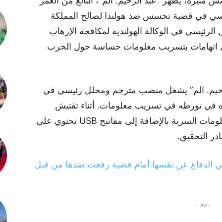
يرة، يظهر “عبد الرحيم. الم”، البالغ من العمر
يسي في قضية تجسس ضد هولندا لصالح المملكة
 الرئيسي في الوكالة الهولندية لمكافحة الإرهاب
 قبل أيام بناء على اتهامات بتسريب معلومات حساسة حول الحرب
رحيم. الم” يشغل منصب مترجم ومحلل رئيسي في
تباه في تورطه في تسريب معلومات. أثناء تفتيش
منزله، تم العثور على كميات كبيرة من المعلومات السرية بالإضافة إلى مفاتيح USB تحتوي على
 الدفاع عن نفسها أمام قضية رفعت ضدها من قبل
- Ad -