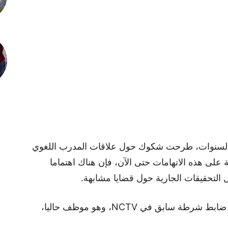
ر السنوات، طرحت شكوك حول علاقات المدرب اللغوي
 على هذه الاتهامات حتى الآن، فإن هناك اهتماما
التحقيقات الجارية حول قضايا مشابهة.
وبالإضافة إلى “عبد الرحيم. الم”، تم اعتقال ضابط شرطة سابق في NCTV، وهو موظف حاليا،