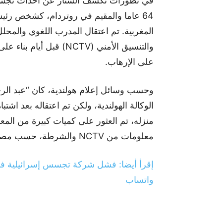
في تطورات تكشف الستار عن أحداث تجسس مث
64 عاما والمقيم في روتردام، كشخص رئ
المغربية. تم اعتقال المدرب اللغوي والمحلل
والتنسيق الأمني (NCTV)
على الإرهاب.
وحسب وسائل إعلام هولندية، كان “عبد ال
الوكالة الهولندية، ولكن تم اعتقاله بعد اش
معلومات من NCTV والشرطة، حسب مصادر التحقيق.
إقرأ أيضا: فشل شركة تجسس إسرائيلية في
واتساب