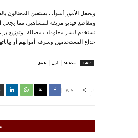
ولجعل الأمور أسوأ،.. يستعين المحتالون بال
ومقاطع فيديو مزيفة للمشاهير، مما يجعل اكت
تستخدم لنشر معلومات مضللة، وتوزيع برامج
خداع المستخدمين وسرقة أموالهم أو بيانات
TAGS
McAfee
أديل
غوغل
شارك
م