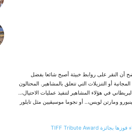
ت، رئيس شركة McAfee،.. يوضح أن النقر على روابط خبيثة أصبح شائعا بفضل
لمجانية أو التنزيلات التي تتعلق بالمشاهير. المحتالون
لبريطاني في هؤلاء المشاهير لتنفيذ عمليات الاحتيال،..
نبورو ومارتن لويس،.. أو نجوما موسيقيين مثل تايلور
 TIFF Tribute Award