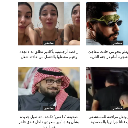
مشاهير
مشاهير
وطو ينجو من حادث مفاجئ
راقصة أرجنتينية بأكادير تطلق نداء نجدة
رة أمام دراجته النارية
وتتهم مشغلها بالتنصل من حادثة شغل
مشاهير
مشاهير
 ونقل مرافقه للمستشفى..
صحيفة “ذا صن” تكشف تفاصيل جديدة
 فنانا جزائريا بالمحمدية
بشأن وفاة أمير سعودي داخل فندق فاخر
في لندن