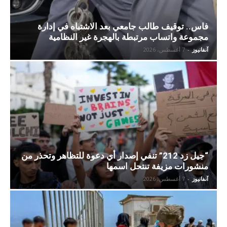
فاس.. توقيف طالب جامعي بعد الاشتباه في إدارة
مجموعة واتساب مرتبطة بالهجرة غير النظامية
آنفانيوز
-
7 أغسطس، 2026
“جيل زد 212” تنفي إصدار أي دعوة للتظاهر وتحذر من
منشورات مزيفة تنتحل اسمها
آنفانيوز
-
7 أغسطس، 2026