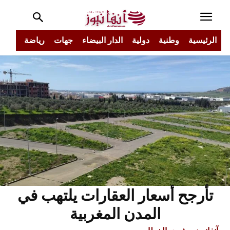
الرئيسية
وطنية
دولية
الدار البيضاء
جهات
رياضة
مجتم
تأرجح أسعار العقارات يلتهب في
المدن المغربية