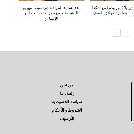
8 طائرات كنادير و15 توربو ثراش.. هكذا
بعد تشديد المراقبة في سبتة.. مهربو
رب لمواجهة حرائق الصيف
البشر يفتحون ممرا جديدا نحو البر
الإسباني
من نحن
إتصل بنا
سياسة الخصوصية
الشروط و الأحكام
الأرشيف