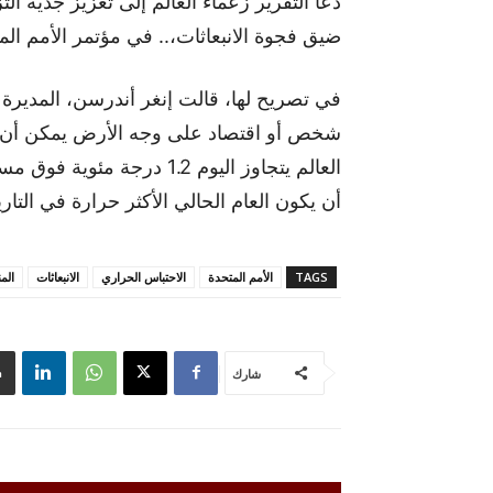
دعا التقرير زعماء العالم إلى تعزيز جدية ال
ضيق فجوة الانبعاثات،.. في مؤتمر الأمم الم
في تصريح لها، قالت إنغر أندرسن، المديرة الت
شخص أو اقتصاد على وجه الأرض يمكن أن يت
العالم يتجاوز اليوم 1.2 درج
أن يكون العام الحالي الأكثر حرارة في التا
TAGS
الأمم المتحدة
الاحتباس الحراري
الانبعاثات
المن
شارك