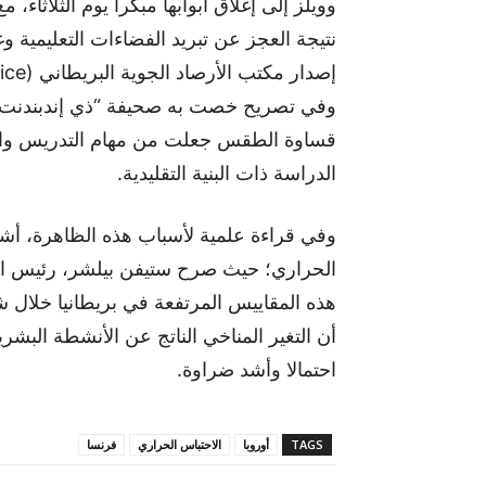
وويلز إلى إغلاق أبوابها مبكرا يوم الثلاثاء، 
نتيجة العجز عن تبريد الفضاءات التعليمية وغ
وفي تصريح خصت به صحيفة “ذي إندبندنت” ا
قساوة الطقس جعلت من مهام التدريس وا
الدراسة ذات البنية التقليدية.
وفي قراءة علمية لأسباب هذه الظاهرة، أشار 
الحراري؛ حيث صرح ستيفن بيلشر، رئيس العل
هذه المقاييس المرتفعة في بريطانيا خلال ش
أن التغير المناخي الناتج عن الأنشطة البش
احتمالا وأشد ضراوة.
TAGS
أوروبا
الاحتباس الحراري
فرنسا