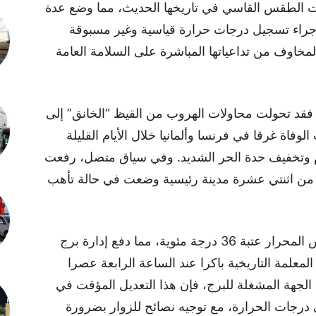
جات الطقس القاسي في تاريخها الحديث، مما وضع عدة
جراء تسجيل درجات حرارة قياسية وغير مسبوقة
لمخاوف من تداعياتها المباشرة على السلامة العامة
ا لما نقلته شبكة الأنباء الألمانية “DW”، فقد تحولت محاولات الهروب من القيظ “الخانق” إلى
ة غرقا في فرنسا وألمانيا خلال الأيام القليلة
ام وتخفيف حدة الحر الشديد. وفي سياق متصل، رفعت
د من اثنتي عشرة مدينة رئيسية وضعت في حالة تأهب
أما في العاصمة الفرنسية باريس، فقد لامس المحرار عتبة 36 درجة مئوية، مما دفع إدارة برج
المعلمة التاريخية باكرا عند الساعة الرابعة عصرا
جهة المشغلة للبرج، فإن هذا التعديل المؤقت في
في درجات الحرارة، مع توجيه نصائح للزوار بضرورة