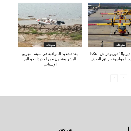
منوعات
منوعات
8 طائرات كنادير و15 توربو ثراش.. هكذا
بعد تشديد المراقبة في سبتة.. مهربو
رب لمواجهة حرائق الصيف
البشر يفتحون ممرا جديدا نحو البر
الإسباني
من نحن