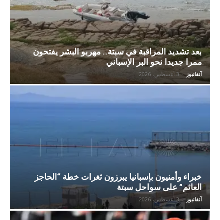
بعد تشديد المراقبة في سبتة.. مهربو البشر يفتحون
ممرا جديدا نحو البر الإسباني
آنفانيوز
-
3 أغسطس، 2026
خبراء وأمنيون بإسبانيا يبرزون ثغرات خطة “الحاجز
العائم” على سواحل سبتة
آنفانيوز
-
3 أغسطس، 2026