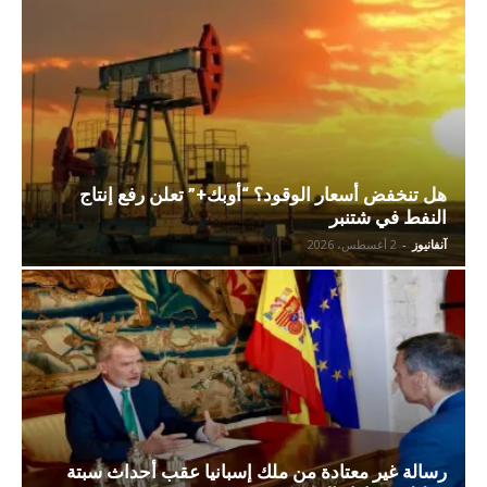
هل تنخفض أسعار الوقود؟ “أوبك+” تعلن رفع إنتاج
النفط في شتنبر
آنفانيوز
-
2 أغسطس، 2026
رسالة غير معتادة من ملك إسبانيا عقب أحداث سبتة