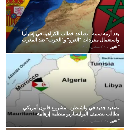
بعد أزمة سبتة.. تصاعد خطاب الكراهية في إسبانيا
واستعمال مفردات “الغزو” و”الحرب” ضد المغرب
آنفانيوز
-
5 أغسطس، 2026
تصعيد جديد في واشنطن.. مشروع قانون أمريكي
يطالب بتصنيف البوليساريو منظمة إرهابية
آنفانيوز
-
2 أغسطس، 2026