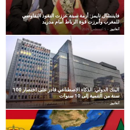
فايننشال تايمز: أزمة سبتة عززت النفوذ التفاوضي
للمغرب وأبرزت قوة الرباط أمام مدريد
آنفانيوز
-
5 أغسطس، 2026
البنك الدولي: الذكاء الاصطناعي قادر على اختصار 100
سنة من التنمية إلى 10 سنوات
آنفانيوز
-
5 أغسطس، 2026