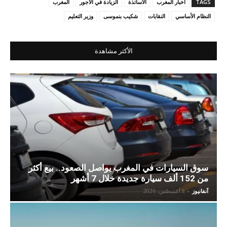
TAGS
أخبار المغرب
الأساتذة
الزيادة في الأجور
المغرب
النظام الأساسي
النقابات
شكيب بنموسى
وزير التعليم
الأكثر مشاهدة
سوق السيارات في المغرب يواصل الصعود.. بيع أكثر
من 152 ألف سيارة جديدة خلال 7 أشهر
آنفانيوز
-
8 أغسطس، 2026