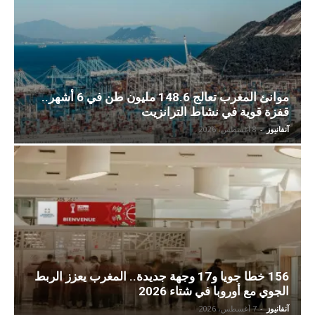
موانئ المغرب تعالج 148.6 مليون طن في 6 أشهر..
قفزة قوية في نشاط الترانزيت
آنفانيوز
-
8 أغسطس، 2026
156 خطا جويا و17 وجهة جديدة.. المغرب يعزز الربط
الجوي مع أوروبا في شتاء 2026
آنفانيوز
-
7 أغسطس، 2026