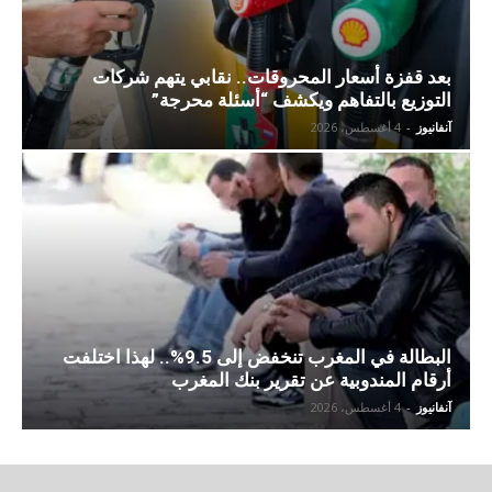
بعد قفزة أسعار المحروقات.. نقابي يتهم شركات
التوزيع بالتفاهم ويكشف “أسئلة محرجة”
آنفانيوز
-
4 أغسطس، 2026
البطالة في المغرب تنخفض إلى 9.5%.. لهذا اختلفت
أرقام المندوبية عن تقرير بنك المغرب
آنفانيوز
-
4 أغسطس، 2026