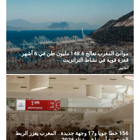
موانئ المغرب تعالج 148.6 مليون طن في 6 أشهر..
قفزة قوية في نشاط الترانزيت
آنفانيوز
-
8 أغسطس، 2026
156 خطا جويا و17 وجهة جديدة.. المغرب يعزز الربط
الجوي مع أوروبا في شتاء 2026