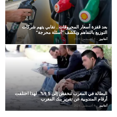
بعد قفزة أسعار المحروقات.. نقابي يتهم شركات
التوزيع بالتفاهم ويكشف “أسئلة محرجة”
آنفانيوز
-
4 أغسطس، 2026
البطالة في المغرب تنخفض إلى 9.5%.. لهذا اختلفت
أرقام المندوبية عن تقرير بنك المغرب
آنفانيوز
-
4 أغسطس، 2026