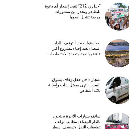
“جيل زد 212” تنفي إصدار أي دعوة
للتظاهر وتحذر من منشورات
مزيفة تنتحل اسمها
بعد سنوات من التوقف.. الدار
البيضاء تعيد إحياء مشروع أكبر
قاعة رياضية متعددة الاختصاصات
شجار داخل حفل زفاف بسوق
السبت ينتهي بمقتل شاب وإصابة
ثلاثة أشخاص
سائقو سيارات الأجرة يحتجون
بالدار البيضاء.. مطالب بوقف
تطبيقات النقل وتسقيف أسعار