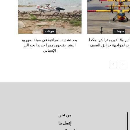
منوعات
منوعات
8 طائرات كنادير و15 توربو ثراش.. هكذا
بعد تشديد المراقبة في سبتة.. مهربو
رب لمواجهة حرائق الصيف
البشر يفتحون ممرا جديدا نحو البر
الإسباني
من نحن
إتصل بنا