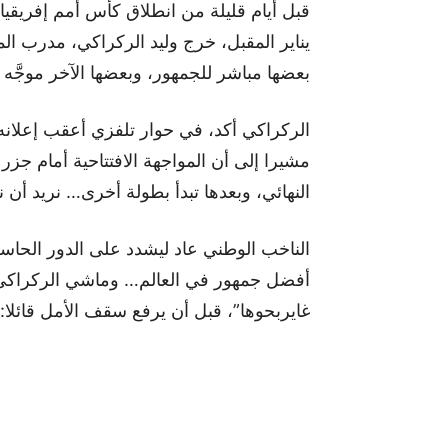
يناير المقبل، خرج وليد الركراكي، مدرب ا
بعضها مباشر للجمهور، وبعضها الآخر موجَّه 
الركراكي أكد، في حوار تلفزي أعقب إعلانه ا
مشيرا إلى أن المواجهة الافتتاحية أمام جزر 
النهائي، وبعدها تبدأ بطولة أخرى… نريد أن ن
الناخب الوطني عاد ليشدد على الدور الحاسم 
أفضل جمهور في العالم… وماشي الركراكي ولا
غايربحوها”، قبل أن يرفع سقف الأمل قائلا: “نتمناو 