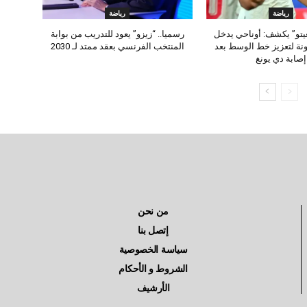
رياضة
رياضة
يتو” يكشف: أوناحي يدخل
رسميا.. “زيزو” يعود للتدريب من بوابة
نة لتعزيز خط الوسط بعد
المنتخب الفرنسي بعقد ممتد لـ 2030
إصابة دي يونغ
من نحن
إتصل بنا
سياسة الخصوصية
الشروط و الأحكام
الأرشيف