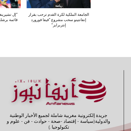
رياضة
الجامعة الملكية لكرة القدم ترحب بقرار
“إل تشيرينغ
إنفانتينو سحب مشروع “فيفا فورورد
قائمة برشلو
إنتربرايز”
جريدة إلكترونية مغربية شاملة لجميع الأخبار الوطنية
والدولية(سياسة - إقتصاد -صحة - حوادث - فن - علوم و
تكنولوجيا .)