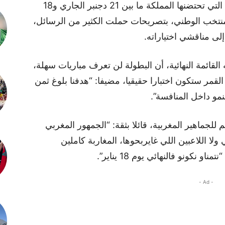
قبل أيام قليلة من انطلاق كأس أمم إفريقيا التي تحتضنها المملكة ما بين 21 دجنبر الجاري و18
لمنتخب الوطني، بتصريحات حملت الكثير من الرسائل،
إلى مناقشي اختياراته.
لقائمة النهائية، أن البطولة لن تعرف مباريات سهلة،
القمر ستكون اختبارا حقيقيا، مضيفا: “هدفنا بلوغ ثمن
نمو داخل المنافسة”.
للجماهير المغربية، قائلا بثقة: “الجمهور المغربي
 اللاعبين اللي غايربحوها، المغاربة كاملين
نكونو فالنهائي يوم 18 يناير”.
- Ad -