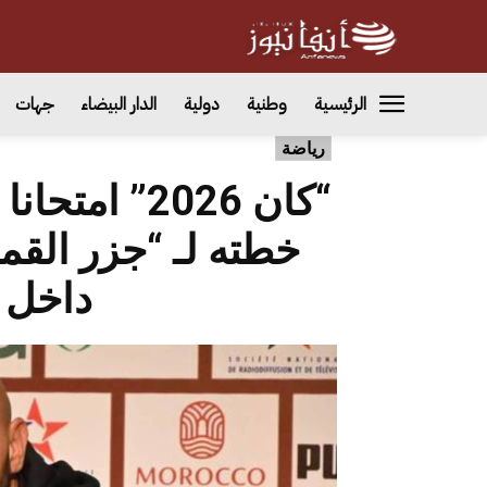
الرئيسية
وطنية
دولية
الدار البيضاء
جهات
رياضة
“كان 2026” 
خطته لـ “جزر القمر
داخل 