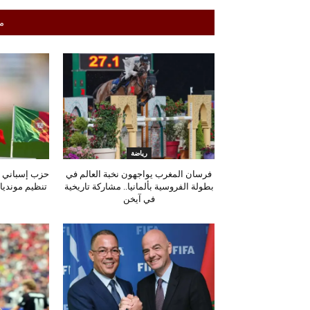
م
رياضة
فرسان المغرب يواجهون نخبة العالم في
حزب إسباني ي
بطولة الفروسية بألمانيا.. مشاركة تاريخية
تنظيم مونديال 2030 بسبب أحداث
في آيخن