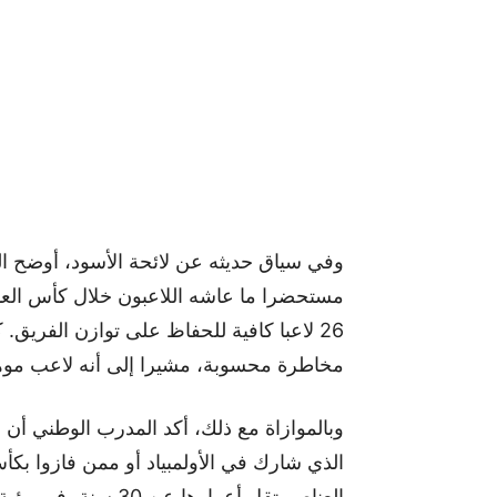
وفي سياق حديثه عن لائحة الأسود، أوضح ال
مستحضرا ما عاشه اللاعبون خلال كأس العال
26 لاعبا كافية للحفاظ على توازن الفريق.
مخاطرة محسوبة، مشيرا إلى أنه لاعب موهو
وبالموازاة مع ذلك، أكد المدرب الوطني أن ا
العناصر تقل أعمارها عن 30 سنة، في رؤية توازن بين الحاضر والاستعداد لكأس العالم 2030.