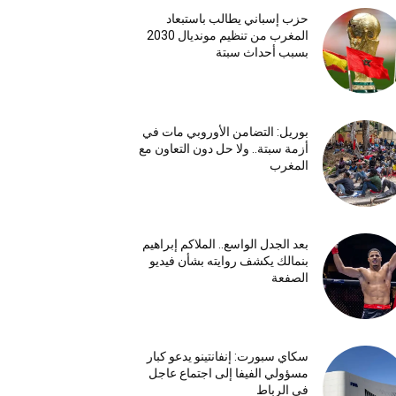
حزب إسباني يطالب باستبعاد
المغرب من تنظيم مونديال 2030
بسبب أحداث سبتة
بوريل: التضامن الأوروبي مات في
أزمة سبتة.. ولا حل دون التعاون مع
المغرب
بعد الجدل الواسع.. الملاكم إبراهيم
بنمالك يكشف روايته بشأن فيديو
الصفعة
سكاي سبورت: إنفانتينو يدعو كبار
مسؤولي الفيفا إلى اجتماع عاجل
في الرباط