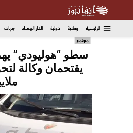
الرئيسية
وطنية
دولية
الدار البيضاء
جهات
مجتمع
سطو “هوليودي” يهز 
ملاي