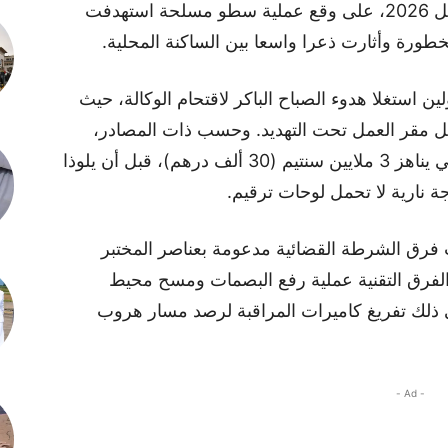
عاشت مدينة الجديدة، يوم الخميس 23 أبريل 2026، على وقع عملية سطو مسلحة استهدفت
خطورة وأثارت ذعرا واسعا بين الساكنة المحلية.
استغلا هدوء الصباح الباكر لاقتحام الوكالة، حيث
ل مقر العمل تحت التهديد. وحسب ذات المصادر،
فقد تمكن الجناة من الاستيلاء على مبلغ مالي يناهز 3 ملايين سنتيم (30 ألف درهم)، قبل أن يلوذا
ة نارية لا تحمل لوحات ترقيم.
 فرق الشرطة القضائية مدعومة بعناصر المختبر
الفرق التقنية عملية رفع البصمات ومسح محيط
 في ذلك تفريغ كاميرات المراقبة لرصد مسار هروب
- Ad -