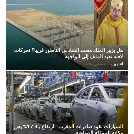
هل يزور الملك محمد السادس الناظور قريبا؟ تحركات
لافتة تعيد الملف إلى الواجهة
آنفانيوز
-
3 أغسطس، 2026
السيارات تقود صادرات المغرب.. ارتفاع بـ17.4% يعزز
مكانة المملكة الصناعية