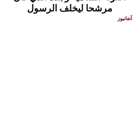
مرشحا ليخلف الرسول
آنفانيوز