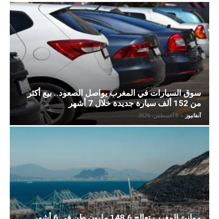
سوق السيارات في المغرب يواصل الصعود.. بيع أكثر
من 152 ألف سيارة جديدة خلال 7 أشهر
آنفانيوز
-
8 أغسطس، 2026
موانئ المغرب تعالج 148.6 مليون طن في 6 أشهر..