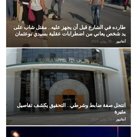
طارده في الشارع قبل أن يجهز عليه.. مقتل شاب على
يد شخص يعاني من اضطرابات عقلية بسيدي بوعثمان
آنفانيوز
-
28 يوليو، 2026
انتحل صفة ضابط وشرطي.. التحقيق يكشف تفاصيل
مثيرة
آنفانيوز
-
26 يوليو، 2026