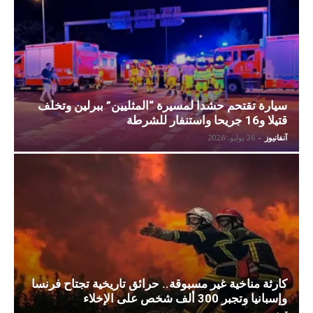
سيارة تقتحم حشدا لمسيرة “المثليين” ببرلين وتخلف
قتيلا و16 جريحا واستنفار للشرطة
آنفانيوز
-
26 يوليو، 2026
كارثة مناخية غير مسبوقة.. حرائق تاريخية تجتاح فرنسا
وإسبانيا وتجبر 300 ألف شخص على الإخلاء