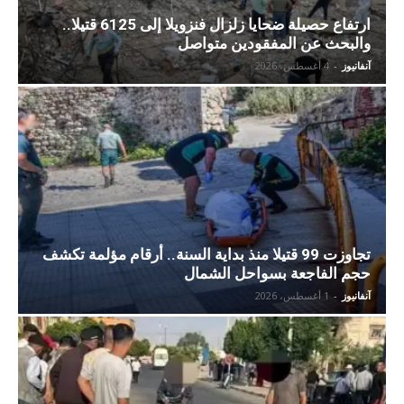
ارتفاع حصيلة ضحايا زلزال فنزويلا إلى 6125 قتيلا..
والبحث عن المفقودين متواصل
آنفانيوز
-
4 أغسطس، 2026
تجاوزت 99 قتيلا منذ بداية السنة.. أرقام مؤلمة تكشف
حجم الفاجعة بسواحل الشمال
آنفانيوز
-
1 أغسطس، 2026